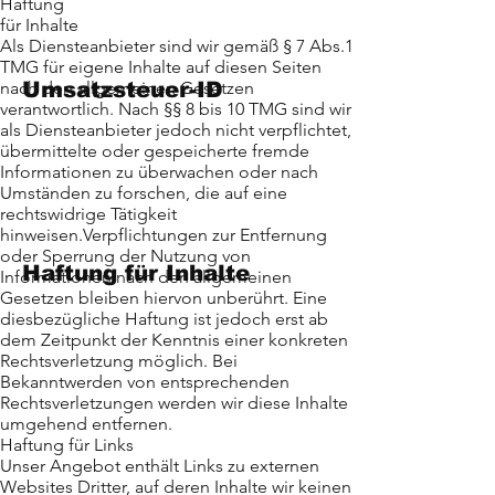
Haftung
Telefax: 06843 / 589670
für Inhalte
E-Mail: info@bv-tech.de
Als Diensteanbieter sind wir gemäß § 7 Abs.1
TMG für eigene Inhalte auf diesen Seiten
nach den allgemeinen Gesetzen
Umsatzsteuer-ID
verantwortlich. Nach §§ 8 bis 10 TMG sind wir
als Diensteanbieter jedoch nicht verpflichtet,
Umsatzsteuer-
übermittelte oder gespeicherte fremde
Informationen zu überwachen oder nach
Identifikationsnummer gemäß
Umständen zu forschen, die auf eine
§27 a Umsatzsteuergesetz:
rechtswidrige Tätigkeit
DE197867834
hinweisen.Verpflichtungen zur Entfernung
oder Sperrung der Nutzung von
Haftung für Inhalte
Informationen nach den allgemeinen
Gesetzen bleiben hiervon unberührt. Eine
diesbezügliche Haftung ist jedoch erst ab
Als Diensteanbieter sind wir
dem Zeitpunkt der Kenntnis einer konkreten
gemäß § 7 Abs.1 TMG für
Rechtsverletzung möglich. Bei
eigene Inhalte auf diesen
Bekanntwerden von entsprechenden
Rechtsverletzungen werden wir diese Inhalte
Seiten nach den allgemeinen
umgehend entfernen.
Gesetzen verantwortlich. Nach
Haftung für Links
§§ 8 bis 10 TMG sind wir als
Unser Angebot enthält Links zu externen
Diensteanbieter jedoch nicht
Websites Dritter, auf deren Inhalte wir keinen