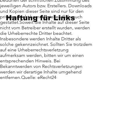
bedürfen der schriftlichen Zustimmung des
jeweiligen Autors bzw. Erstellers. Downloads
und Kopien dieser Seite sind nur für den
Haftung für Links
privaten, nicht kommerziellen Gebrauch
gestattet.Soweit die Inhalte auf dieser Seite
nicht vom Betreiber erstellt wurden, werden
die Urheberrechte Dritter beachtet.
Unser Angebot enthält Links zu
Insbesondere werden Inhalte Dritter als
externen Websites Dritter, auf
solche gekennzeichnet. Sollten Sie trotzdem
deren Inhalte wir keinen
auf eine Urheberrechtsverletzung
aufmerksam werden, bitten wir um einen
Einfluss haben. Deshalb
entsprechenden Hinweis. Bei
können wir für diese fremden
Bekanntwerden von Rechtsverletzungen
Inhalte auch keine Gewähr
werden wir derartige Inhalte umgehend
übernehmen. Für die Inhalte
entfernen.Quelle: eRecht24
der verlinkten Seiten ist stets
der jeweilige Anbieter oder
Betreiber der Seiten
verantwortlich. Die verlinkten
Seiten wurden zum Zeitpunkt
der Verlinkung auf mögliche
Rechtsverstöße überprüft.
Rechtswidrige Inhalte waren