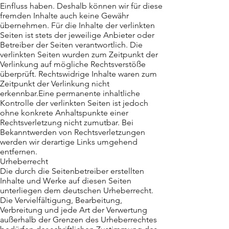
verpflichtet, übermittelte oder
Einfluss haben. Deshalb können wir für diese
gespeicherte fremde
fremden Inhalte auch keine Gewähr
übernehmen. Für die Inhalte der verlinkten
Informationen zu überwachen
Seiten ist stets der jeweilige Anbieter oder
oder nach Umständen zu
Betreiber der Seiten verantwortlich. Die
forschen, die auf eine
verlinkten Seiten wurden zum Zeitpunkt der
rechtswidrige Tätigkeit
Verlinkung auf mögliche Rechtsverstöße
hinweisen.
überprüft. Rechtswidrige Inhalte waren zum
Verpflichtungen zur Entfernung
Zeitpunkt der Verlinkung nicht
erkennbar.Eine permanente inhaltliche
oder Sperrung der Nutzung von
Kontrolle der verlinkten Seiten ist jedoch
Informationen nach den
ohne konkrete Anhaltspunkte einer
allgemeinen Gesetzen bleiben
Rechtsverletzung nicht zumutbar. Bei
hiervon unberührt. Eine
Bekanntwerden von Rechtsverletzungen
diesbezügliche Haftung ist
werden wir derartige Links umgehend
jedoch erst ab dem Zeitpunkt
entfernen.
der Kenntnis einer konkreten
Urheberrecht
Die durch die Seitenbetreiber erstellten
Rechtsverletzung möglich. Bei
Inhalte und Werke auf diesen Seiten
Bekanntwerden von
unterliegen dem deutschen Urheberrecht.
entsprechenden
Die Vervielfältigung, Bearbeitung,
Rechtsverletzungen werden wir
Verbreitung und jede Art der Verwertung
diese Inhalte umgehend
außerhalb der Grenzen des Urheberrechtes
entfernen.