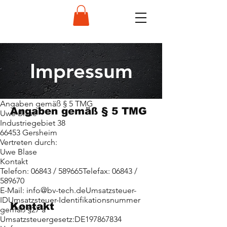
Impressum
Angaben gemäß § 5 TMG
Angaben gemäß § 5 TMG
Uwe Blase
Industriegebiet 38
66453 Gersheim
Uwe Blase
Vertreten durch:
Industriegebiet 38
Uwe Blase
66453 Gersheim
Kontakt
Telefon: 06843 / 589665Telefax: 06843 /
Vertreten durch:
589670
Uwe Blase
E-Mail:
info@bv-tech.deUmsatzsteuer
-
IDUmsatzsteuer-Identifikationsnummer
Kontakt
gemäß §27 a
Umsatzsteuergesetz:DE197867834
Telefon: 06843 / 589665